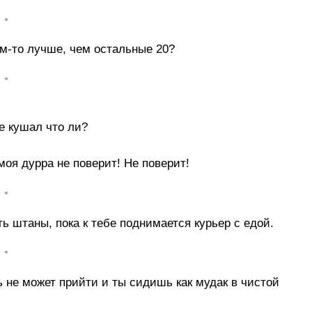
• •
ем-то лучше, чем остальные 20?
• •
е кушал что ли?
моя дурра не поверит! Не поверит!
• •
ь штаны, пока к тебе поднимается курьер с едой.
• •
ть не может прийти и ты сидишь как мудак в чистой