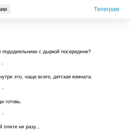
рии
Телеграм
е пододеяльники с дыркой посередине?
• •
утри это, чаще всего, детская комната.
• •
и готовь.
• •
 плите ни разу...