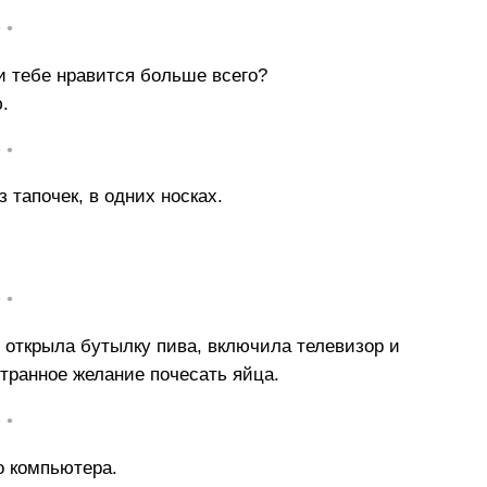
• •
и тебе нравится больше всего?
.
• •
 тапочек, в одних носках.
• •
 открыла бутылку пива, включила телевизор и
 странное желание почесать яйца.
• •
о компьютера.