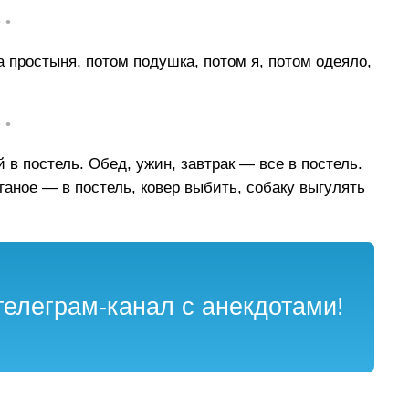
• •
а простыня, потом подушка, потом я, потом одеяло,
• •
 в постель. Обед, ужин, завтрак — все в постель.
оганое — в постель, ковер выбить, собаку выгулять
елеграм-канал с анекдотами!