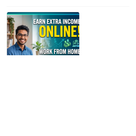
Make money Easily
Get This opportunity Fast
Узнать больше
1buv.com