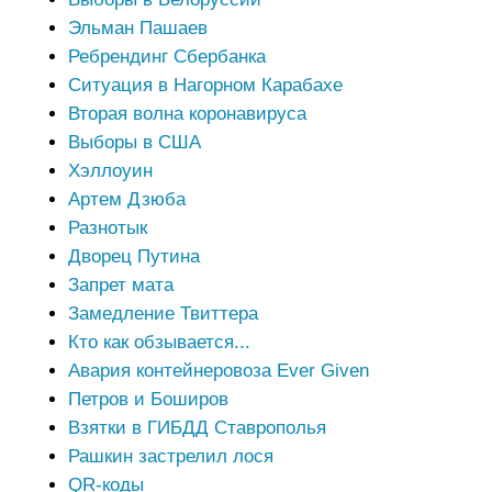
Эльман Пашаев
Ребрендинг Сбербанка
Ситуация в Нагорном Карабахе
Вторая волна коронавируса
Выборы в США
Хэллоуин
Артем Дзюба
Разнотык
Дворец Путина
Запрет мата
Замедление Твиттера
Кто как обзывается...
Авария контейнеровоза Ever Given
Петров и Боширов
Взятки в ГИБДД Ставрополья
Рашкин застрелил лося
QR-коды