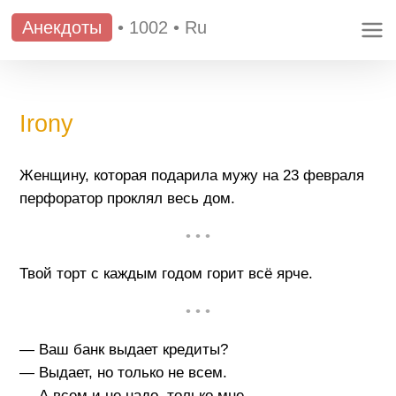
Анекдоты
•
1002
•
Ru
Irony
Женщину, которая подарила мужу на 23 февраля
перфоратор проклял весь дом.
• • •
Твой торт с каждым годом горит всё ярче.
• • •
— Ваш банк выдает кредиты?
— Выдает, но только не всем.
— А всем и не надо, только мне.