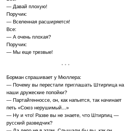
— Давай плохую!
Поручик:
— Вселенная расширяется!
Все:
— А очень плохая?
Поручик:
— Мы еще трезвые!
• • •
Борман спрашивает у Мюллера:
— Почему вы перестали приглашать Штирлица на
наши дружеские попойки?
— Партайгенноссе, он, как напьется, так начинает
петь «Союз нерушимый...»
— Ну и что! Разве вы не знаете, что Штирлиц —
русский разведчик?
— Да дело не в этом. Слышали бы вы, как он