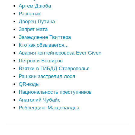
Артем Дзюба
Разнотык
Дворец Путина
Запрет мата
Замедление Твиттера
Кто как обзывается...
Авария контейнеровоза Ever Given
Петров и Боширов
Взятки в ГИБДД Ставрополья
Рашкин застрелил лося
QR-коды
Национальность преступников
Анатолий Чубайс
Ребрендинг Макдоналдса