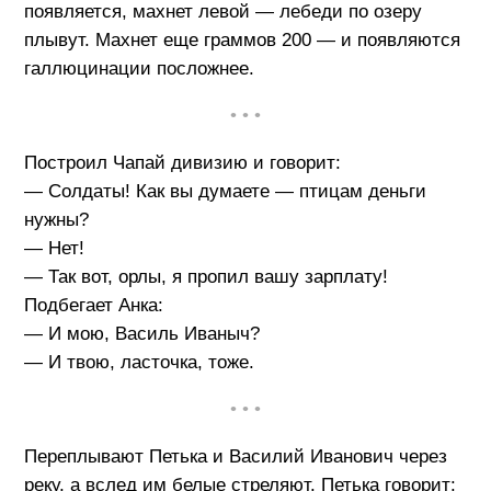
появляется, махнет левой — лебеди по озеру
плывут. Махнет еще граммов 200 — и появляются
галлюцинации посложнее.
• • •
Построил Чапай дивизию и говорит:
— Солдаты! Как вы думаете — птицам деньги
нужны?
— Нет!
— Так вот, орлы, я пропил вашу зарплату!
Подбегает Анка:
— И мою, Василь Иваныч?
— И твою, ласточка, тоже.
• • •
Переплывают Петька и Василий Иванович через
реку, а вслед им белые стреляют. Петька говорит: