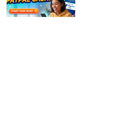
Win Paypal Cash
Get Chance to Win Paypal Cash
Узнать больше
ldl1.com
© Anekdot.1002.Ru 1999 — 2026 г.