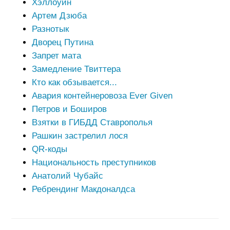
Хэллоуин
Артем Дзюба
Разнотык
Дворец Путина
Запрет мата
Замедление Твиттера
Кто как обзывается...
Авария контейнеровоза Ever Given
Петров и Боширов
Взятки в ГИБДД Ставрополья
Рашкин застрелил лося
QR-коды
Национальность преступников
Анатолий Чубайс
Ребрендинг Макдоналдса