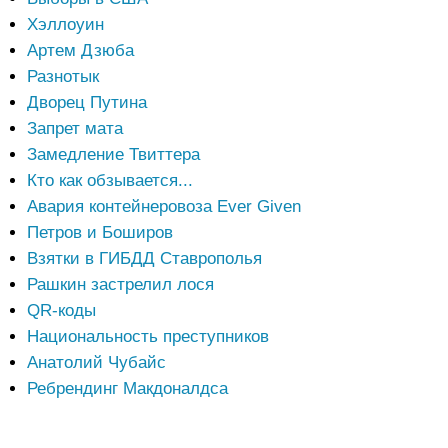
Хэллоуин
Артем Дзюба
Разнотык
Дворец Путина
Запрет мата
Замедление Твиттера
Кто как обзывается...
Авария контейнеровоза Ever Given
Петров и Боширов
Взятки в ГИБДД Ставрополья
Рашкин застрелил лося
QR-коды
Национальность преступников
Анатолий Чубайс
Ребрендинг Макдоналдса