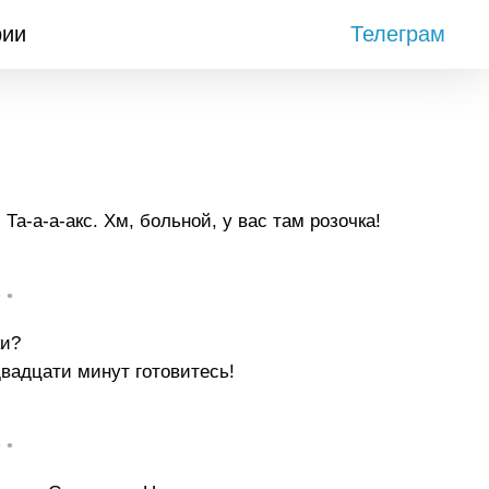
рии
Телеграм
а-а-а-акс. Хм, больной, у вас там розочка!
• •
ки?
вадцати минут готовитесь!
• •