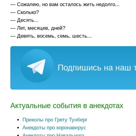
— Сожалею, но вам осталось жить недолго...
— Сколько?
— Десять...
— Лет, месяцев, дней?
— Девять, восемь, семь, шесть...
Подпишись на наш т
Актуальные события в анекдотах
Приколы про Грету Тунберг
Анекдоты про коронавирус
Анекдоты про Навального