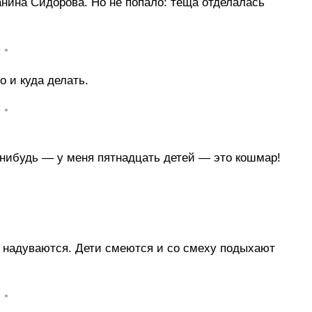
анина Сидорова. Но не попало: теща отделалась
• •
о и куда делать.
• •
-нибудь — у меня пятнадцать детей — это кошмар!
ни надуваются. Дети смеются и со смеху подыхают
• •