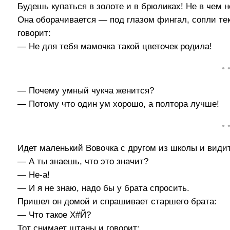
Будешь купаться в золоте и в брюликах! Не в чем н
Она оборачивается — под глазом фингал, сопли теку
говорит:
— Не для тебя мамочка такой цветочек родила!
• 
— Почему умный чукча женится?
— Потому что один ум хорошо, а полтора лучше!
• 
Идет маленький Вовочка с другом из школы и видит
— А ты знаешь, что это значит?
— Не-а!
— И я не знаю, надо бы у брата спросить.
Пришел он домой и спрашивает старшего брата:
— Что такое Х#Й?
Тот снимает штаны и говорит: