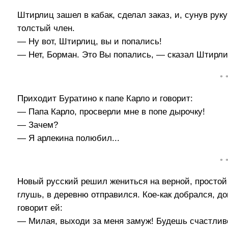
Штирлиц зашел в кабак, сделал заказ, и, сунув рук
толстый член.
— Ну вот, Штирлиц, вы и попались!
— Нет, Борман. Это Вы попались, — сказал Штирлиц
• 
Приходит Буратино к папе Карло и говорит:
— Папа Карло, просверли мне в попе дырочку!
— Зачем?
— Я арлекина полюбил...
• 
Новый русский решил жениться на верной, простой 
глушь, в деревню отправился. Кое-как добрался, д
говорит ей:
— Милая, выходи за меня замуж! Будешь счастливо