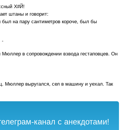
ассный Х#Й!
ает штаны и говорит:
бы был на пару сантиметров короче, был бы
• •
 Мюллер в сопровождении взвода гестаповцев. Он
ц. Мюллер выругался, сел в машину и уехал. Так
елеграм-канал с анекдотами!