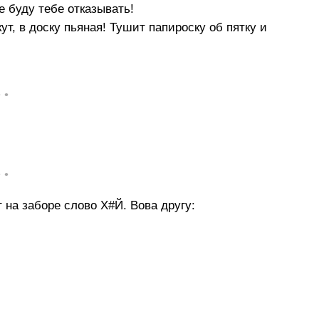
е буду тебе отказывать!
т, в доску пьяная! Тушит папироску об пятку и
• •
• •
 на заборе слово Х#Й. Вова другу: