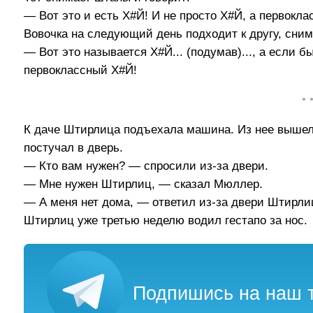
— Вот это и есть Х#Й! И не просто Х#Й, а первокл
Вовочка на следующий день подходит к другу, сним
— Вот это называется Х#Й... (подумав)..., а если 
первоклассный Х#Й!
• 
К даче Штирлица подъехала машина. Из нее вышел
постучал в дверь.
— Кто вам нужен? — спросили из-за двери.
— Мне нужен Штирлиц, — сказал Мюллер.
— А меня нет дома, — ответил из-за двери Штирли
Штирлиц уже третью неделю водил гестапо за нос.
Подпишись на наш т