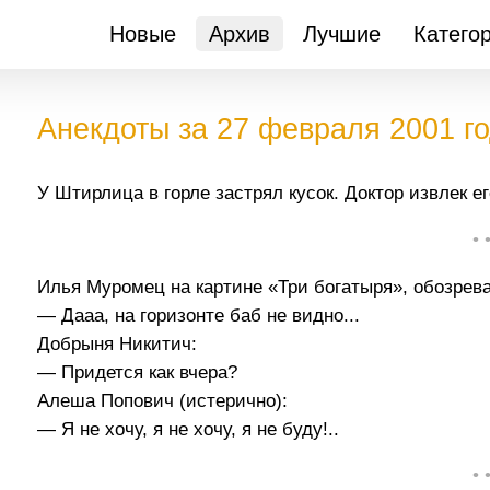
Новые
Архив
Лучшие
Катего
Анекдоты за 27 февраля 2001 г
У Штирлица в горле застрял кусок. Доктор извлек ег
• 
Илья Муромец на картине «Три богатыря», обозрева
— Дааа, на горизонте баб не видно...
Добрыня Никитич:
— Придется как вчера?
Алеша Попович (истерично):
— Я не хочу, я не хочу, я не буду!..
• 