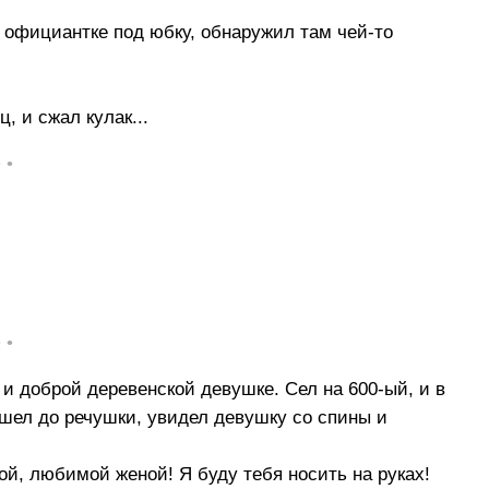
у официантке под юбку, обнаружил там чей-то
, и сжал кулак...
• •
• •
и доброй деревенской девушке. Сел на 600-ый, и в
ошел до речушки, увидел девушку со спины и
й, любимой женой! Я буду тебя носить на руках!