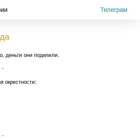
рии
Телеграм
ода
о, деньги они поделили.
• •
я окрестности:
• •