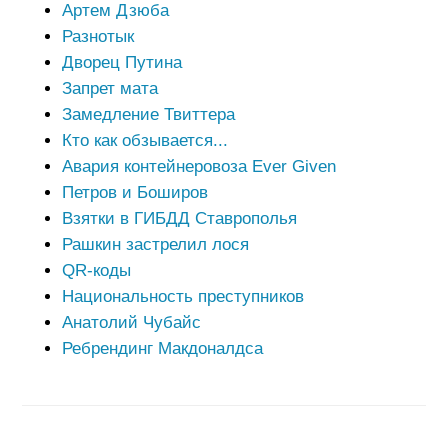
Артем Дзюба
Разнотык
Дворец Путина
Запрет мата
Замедление Твиттера
Кто как обзывается...
Авария контейнеровоза Ever Given
Петров и Боширов
Взятки в ГИБДД Ставрополья
Рашкин застрелил лося
QR-коды
Национальность преступников
Анатолий Чубайс
Ребрендинг Макдоналдса