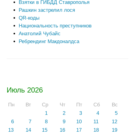
Взятки в ГИБДД Ставрополья
Рашкин застрелил лося
QR-коды
Национальность преступников
Анатолий Чубайс
Ребрендинг Макдоналдса
Июль 2026
Пн
Вт
Ср
Чт
Пт
Сб
Вс
1
2
3
4
5
6
7
8
9
10
11
12
13
14
15
16
17
18
19