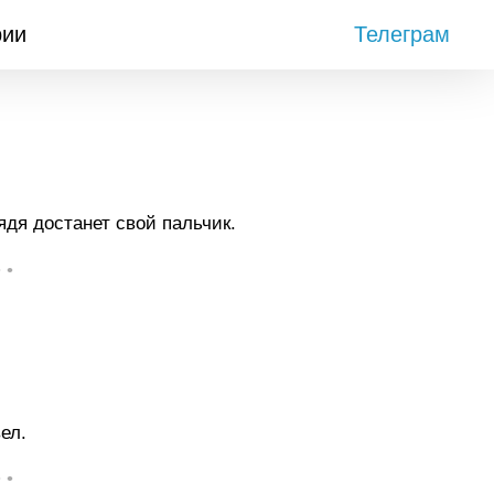
рии
Телеграм
ядя достанет свой пальчик.
• •
ел.
• •