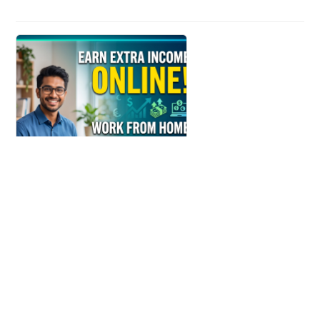
Make money Easily
Get This opportunity Fast
Узнать больше
1buv.com