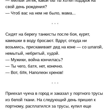
— Милый зятек, какой бы ты хотел подарок на
свой день рождения?
— Чтоб вас на нем не было, мама...
• • •
Сидят на берегу танкисты после боя, курят,
камешки в воду бросают. Вдруг, откуда ни
возьмись, прискакивает дед на коне — со шпагой,
немытый, небритый, худой.
— Мужики, война кончилась?
— Ты чего, батя, нет, конечно.
— Вот, б#я, Наполеон хренов!
• • •
Приехал чукча в город и заказал у портного трусы
из белой ткани. На следующий день пришел к
портному, расплатился за трусы, купил еще