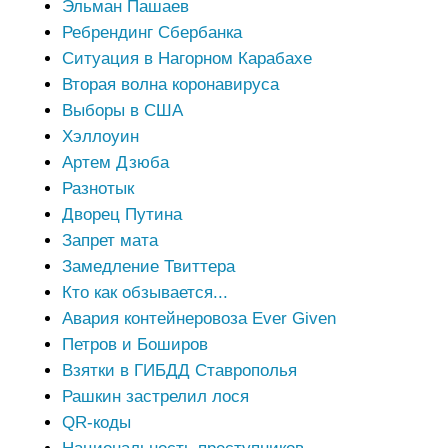
Эльман Пашаев
Ребрендинг Сбербанка
Ситуация в Нагорном Карабахе
Вторая волна коронавируса
Выборы в США
Хэллоуин
Артем Дзюба
Разнотык
Дворец Путина
Запрет мата
Замедление Твиттера
Кто как обзывается...
Авария контейнеровоза Ever Given
Петров и Боширов
Взятки в ГИБДД Ставрополья
Рашкин застрелил лося
QR-коды