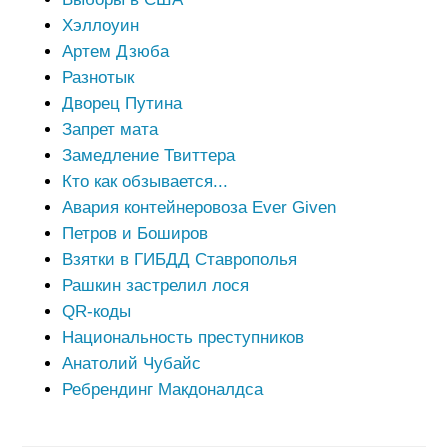
Хэллоуин
Артем Дзюба
Разнотык
Дворец Путина
Запрет мата
Замедление Твиттера
Кто как обзывается...
Авария контейнеровоза Ever Given
Петров и Боширов
Взятки в ГИБДД Ставрополья
Рашкин застрелил лося
QR-коды
Национальность преступников
Анатолий Чубайс
Ребрендинг Макдоналдса