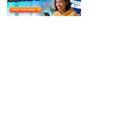
Win Paypal Cash
Get Chance to Win Paypal Cash
Узнать больше
ldl1.com
© Anekdot.1002.Ru 1999 — 2026 г.