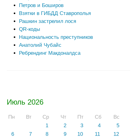
Петров и Боширов
Взятки в ГИБДД Ставрополья
Рашкин застрелил лося
QR-коды
Национальность преступников
Анатолий Чубайс
Ребрендинг Макдоналдса
Июль 2026
Пн
Вт
Ср
Чт
Пт
Сб
Вс
1
2
3
4
5
6
7
8
9
10
11
12