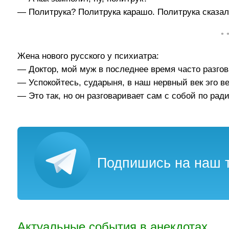
— Политрука? Политрука карашо. Политрука сказал
• 
Жена нового русского у психиатра:
— Доктор, мой муж в последнее время часто разгов
— Успокойтесь, сударыня, в наш нервный век эго в
— Это так, но он разговаривает сам с собой по рад
Подпишись на наш т
Актуальные события в анекдотах