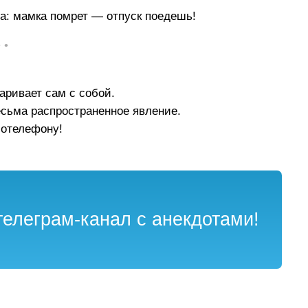
а: мамка помрет — отпуск поедешь!
• •
аривает сам с собой.
есьма распространенное явление.
иотелефону!
елеграм-канал с анекдотами!