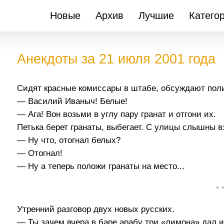
Новые
Архив
Лучшие
Катего
Анекдоты за 21 июля 2001 года
Сидят красные комиссары в штабе, обсуждают полит
— Василий Иваныч! Белые!
— Ага! Вон возьми в углу пару гранат и отгони их.
Петька берет гранаты, выбегает. С улицы слышны в
— Ну что, отогнал белых?
— Отогнал!
— Ну а теперь положи гранаты на место...
• 
Утренний разговор двух новых русских.
— Ты зачем вчера в баре арабу три «лимона» дал и