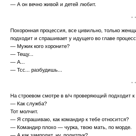
— А он вечно живой и детей любит.
• 
Похоронная процессия, все цивильно, только женщи
подходит и спрашивает у идущего во главе процесс
— Мужик кого хороните?
— Тещу...
— А...
— Тсс... разбудишь...
• 
На строевом смотре в в/ч проверяющий подходит к
— Как служба?
Тот молчит.
— Я спрашиваю, как командир к тебе относится?
— Командир плохо — чурка, твою мать, по морде.
— А как замполит, ну, политрук?