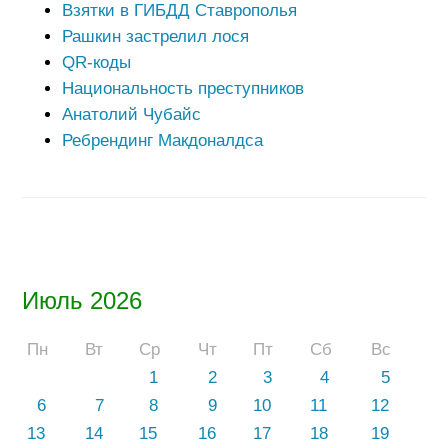
Взятки в ГИБДД Ставрополья
Рашкин застрелил лося
QR-коды
Национальность преступников
Анатолий Чубайс
Ребрендинг Макдоналдса
Июль 2026
Пн
Вт
Ср
Чт
Пт
Сб
Вс
1
2
3
4
5
6
7
8
9
10
11
12
13
14
15
16
17
18
19