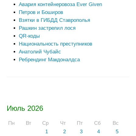
Авария контейнеровоза Ever Given
Петров и Боширов
Взятки в ГИБДД Ставрополья
Рашкин застрелил лося
QR-коды
Национальность преступников
Анатолий Чубайс
Ребрендинг Макдоналдса
Июль 2026
Пн
Вт
Ср
Чт
Пт
Сб
Вс
1
2
3
4
5