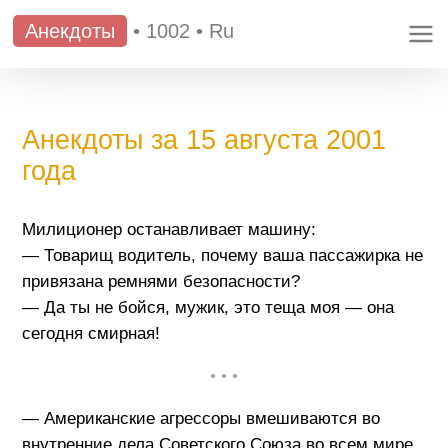
Анекдоты
•
1002
•
Ru
Анекдоты за 15 августа 2001
года
Милиционер останавливает машину:
— Товарищ водитель, почему ваша пассажирка не
привязана ремнями безопасности?
— Да ты не бойся, мужик, это теща моя — она
сегодня смирная!
• • •
— Американские агрессоры вмешиваются во
внутренние дела Советского Союза во всем мире.