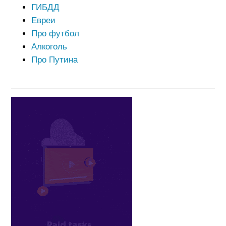
ГИБДД
Евреи
Про футбол
Алкоголь
Про Путина