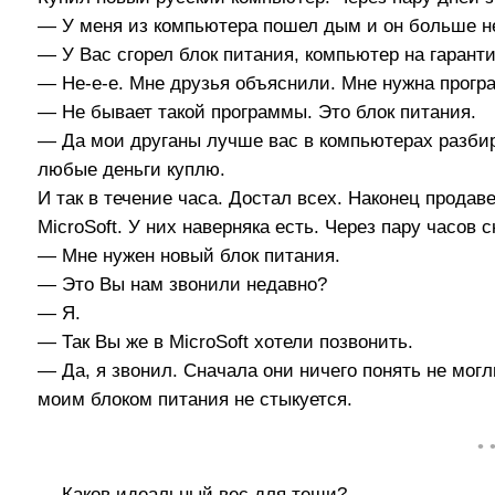
— У меня из компьютера пошел дым и он больше не
— У Вас сгорел блок питания, компьютер на гарант
— Не-е-е. Мне друзья объяснили. Мне нужна прогр
— Не бывает такой программы. Это блок питания.
— Да мои друганы лучше вас в компьютерах разби
любые деньги куплю.
И так в течение часа. Достал всех. Наконец продаве
MicroSoft. У них наверняка есть. Через пару часов с
— Мне нужен новый блок питания.
— Это Вы нам звонили недавно?
— Я.
— Так Вы же в MicroSoft хотели позвонить.
— Да, я звонил. Сначала они ничего понять не могл
моим блоком питания не стыкуется.
• 
— Каков идеальный вес для тещи?