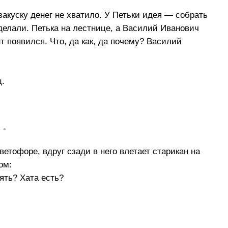
закуску денег не хватило. У Петьки идея — собрать
сделали. Петька на лестнице, а Василий Иванович
т появился. Что, да как, да почему? Василий
ц.
• •
ветофоре, вдруг сзади в него влетает старикан на
ом:
зять? Хата есть?