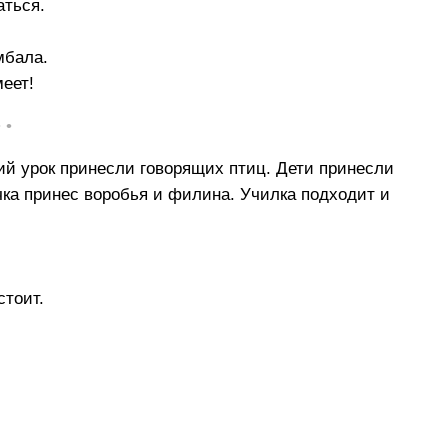
аться.
мбала.
меет!
• •
ий урок принесли говорящих птиц. Дети принесли
вочка принес воробья и филина. Училка подходит и
стоит.