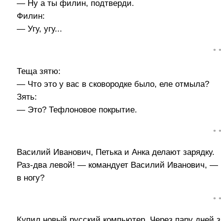
— Ну а ты филин, подтверди.
Филин:
— Угу, угу...
• 
Теща зятю:
— Что это у вас в сковородке было, еле отмыла?
Зять:
— Это? Тефлоновое покрытие.
• 
Василий Иванович, Петька и Анка делают зарядку.
Раз-два левой! — командует Василий Иванович, — Р
в ногу?
• 
Купил новый русский компьютер. Через пару дней з