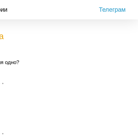
рии
Телеграм
а
ня одно?
• •
• •