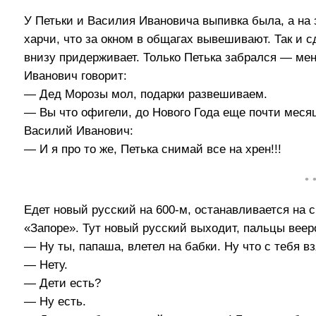
У Петьки и Василия Ивановича выпивка была, а на 
харчи, что за окном в общагах вывешивают. Так и 
внизу придерживает. Только Петька забрался — мен
Иванович говорит:
— Дед Морозы мол, подарки развешиваем.
— Вы что офигели, до Нового Года еще почти меся
Василий Иванович:
— И я про то же, Петька снимай все на хрен!!!
• 
Едет новый русский на 600-м, останавливается на с
«Запоре». Тут новый русский выходит, пальцы веер
— Ну ты, папаша, влетел на бабки. Ну что с тебя в
— Нету.
— Дети есть?
— Ну есть.