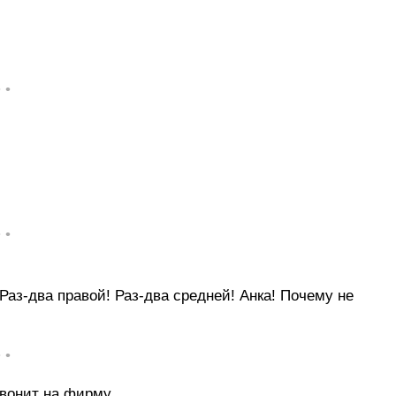
• •
• •
аз-два правой! Раз-два средней! Анка! Почему не
• •
вонит на фирму.