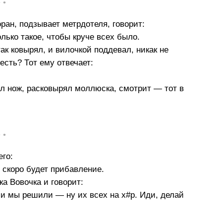
• •
ран, подзывает метрдотеля, говорит:
ько такое, чтобы круче всех было.
ак ковырял, и вилочкой поддевал, никак не
есть? Тот ему отвечает:
ял нож, расковырял моллюска, смотрит — тот в
• •
его:
 скоро будет прибавление.
а Вовочка и говорит:
 и мы решили — ну их всех на х#р. Иди, делай