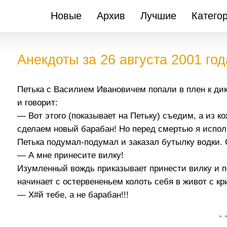
Новые
Архив
Лучшие
Катего
Анекдоты за 26 августа 2001 год
Петька с Василием Ивановичем попали в плен к ди
и говорит:
— Вот этого (показывает на Петьку) съедим, а из к
сделаем новый барабан! Но перед смертью я испол
Петька подумал-подумал и заказал бутылку водки. С
— А мне принесите вилку!
Изумленный вождь приказывает принести вилку и п
начинает с остервененьем колоть себя в живот с кр
— Х#й тебе, а не барабан!!!
• 