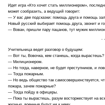
Идет игра «Кто хочет стать миллионером», послед
может сообразить, а ведущий говорит:
— У вас две подсказки: помощь друга и помощь зал
Новый русский выбирает помощь друга, звонит и го
— Вован, пришли пару пацанов, тут мужик миллион 
• 
Учительница ведет разговор о будущем:
— Вот ты, Вовочка, кем станешь, когда вырастешь?
— Милиционером.
— Но тогда, наверное, не будет преступников, и лов
— Тогда пожарным.
— Но ведь общество так самосовершенствуется, что
пожара, зачем пожарные?
— Тогда пойду в офицеры.
— Пока ты вырастешь, разум восторжествует на вс
жизнью, военные будут ни к чему.