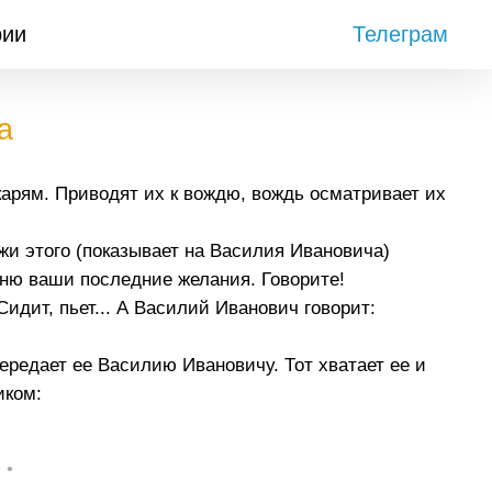
рии
Телеграм
а
карям. Приводят их к вождю, вождь осматривает их
ожи этого (показывает на Василия Ивановича)
ню ваши последние желания. Говорите!
идит, пьет... А Василий Иванович говорит:
ередает ее Василию Ивановичу. Тот хватает ее и
иком:
• •