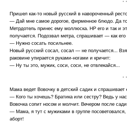
• 
Пришел как-то новый русский в навороченный ресто
— Дай мне самое дорогое, фирменное блюдо. Да тол
Метрдотель принес ему моллюска. НР его и так и эт
получается. Подозвал метра, спрашивает — как его 
— Нужно сосать посильнее.
Новый русский сосал, сосал — не получается... Вз
раковине упирается руками-ногами и кричит:
— Ну ты это, мужик, соси, соси, не отвлекайся...
• 
Мама ведет Вовочку в детский садик и спрашивает 
— Кого ты хочешь? Братика или сестру? Ведь у нас
Вовочка сопит носом и молчит. Вечером после садик
— Мама, я тут с мужиками в группе посоветовался,
аборт!