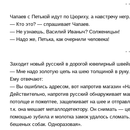
• 
Чапаев с Петькой идут по Цюриху, а навстречу негр
— Кто это? — спрашивает Чапаев.
— Не узнаешь, Василий Иваныч? Солженицын!
— Надо же, Петька, как очернили человека!
• 
Заходит новый русский в дорогой ювелирный швейц
— Мне надо золотую цепь на шею толщиной в руку.
Ему отвечают:
— Вы ошиблись адресом, вот напротив магазин «Ha
Действительно, напротив русский обнаруживает ма
потолще и пожелтее, защелкивает на шее и отправля
т.к. она мешает металлодетектору. Он снимать — цеп
помощью зубила и молотка замок удалось сломать.
бешеных собак. Одноразовая».