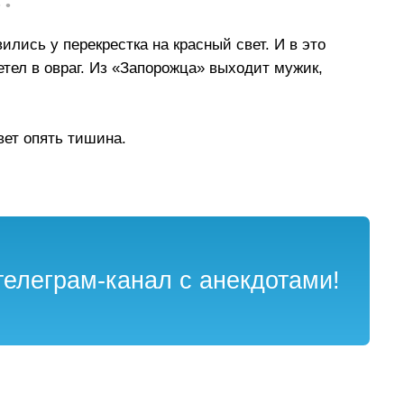
• •
лись у перекрестка на красный свет. И в это
тел в овраг. Из «Запорожца» выходит мужик,
вет опять тишина.
елеграм-канал с анекдотами!