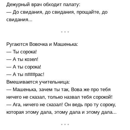
Дежурный врач обходит палату:
— До свидания, до свидания, прощайте, до
свидания...
• • •
Ругаются Вовочка и Машенька:
— Ты сорока!
— А ты козел!
— А ты сорока!
— А ты п###pас!
Вмешивается учительница:
— Машенька, зачем ты так, Вова же про тебя
ничего не сказал, только назвал тебя сорокой!
— Ага, ничего не сказал! Он ведь про ту сороку,
которая этому дала, этому дала и этому дала...
• • •