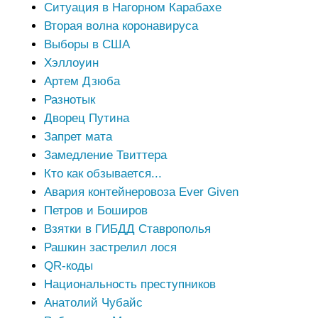
Ситуация в Нагорном Карабахе
Вторая волна коронавируса
Выборы в США
Хэллоуин
Артем Дзюба
Разнотык
Дворец Путина
Запрет мата
Замедление Твиттера
Кто как обзывается...
Авария контейнеровоза Ever Given
Петров и Боширов
Взятки в ГИБДД Ставрополья
Рашкин застрелил лося
QR-коды
Национальность преступников
Анатолий Чубайс