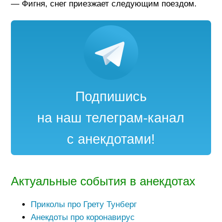
— Фигня, снег приезжает следующим поездом.
Подпишись
на наш телеграм-канал
с анекдотами!
Актуальные события в анекдотах
Приколы про Грету Тунберг
Анекдоты про коронавирус