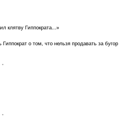
л клятву Гиппократа...»
 Гиппократ о том, что нельзя продавать за бугор
• •
• •