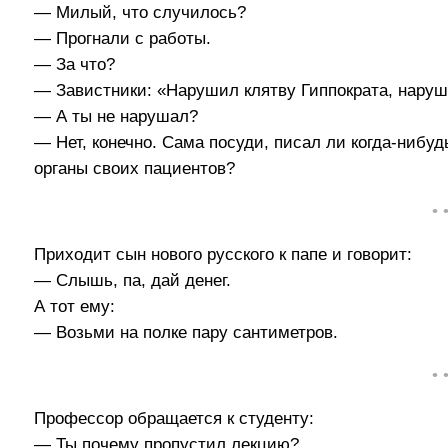
— Милый, что случилось?
— Прогнали с работы.
— За что?
— Завистники: «Нарушил клятву Гиппократа, наруши
— А ты не нарушал?
— Нет, конечно. Сама посуди, писал ли когда-нибудь
органы своих пациентов?
• 
Приходит сын нового русского к папе и говорит:
— Слышь, па, дай денег.
А тот ему:
— Возьми на полке пару сантиметров.
• 
Профессор обращается к студенту:
— Ты почему пропустил лекцию?