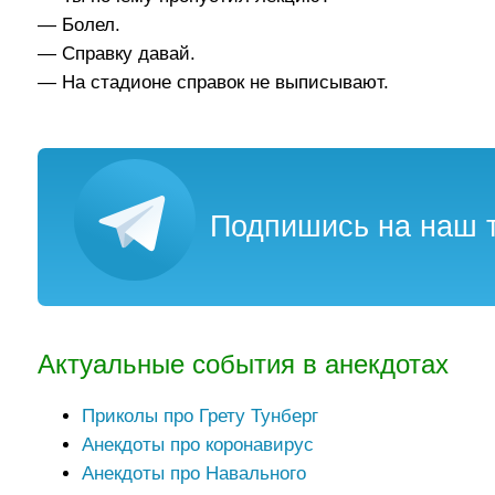
— Болел.
— Справку давай.
— На стадионе справок не выписывают.
Подпишись на наш т
Актуальные события в анекдотах
Приколы про Грету Тунберг
Анекдоты про коронавирус
Анекдоты про Навального