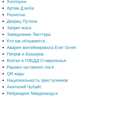
Хэллоуин
Артем Дзюба
Разнотык
Дворец Путина
Запрет мата
Замедление Твиттера
Кто как обзывается...
Авария контейнеровоза Ever Given
Петров и Боширов
Взятки в ГИБДД Ставрополья
Рашкин застрелил лося
QR-коды
Национальность преступников
Анатолий Чубайс
Ребрендинг Макдоналдса