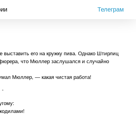
рии
Телеграм
е выставить его на кружку пива. Однако Штирлиц
 фюрера, что Мюллер заслушался и случайно
умал Мюллер, — какая чистая работа!
• •
угому:
окодилами!