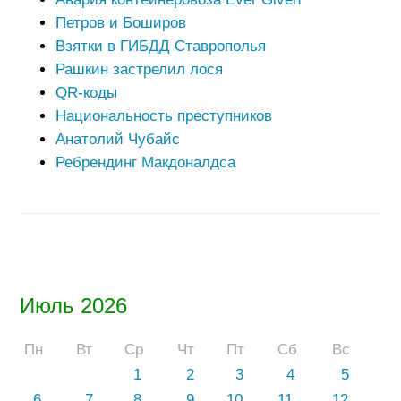
Петров и Боширов
Взятки в ГИБДД Ставрополья
Рашкин застрелил лося
QR-коды
Национальность преступников
Анатолий Чубайс
Ребрендинг Макдоналдса
Июль 2026
Пн
Вт
Ср
Чт
Пт
Сб
Вс
1
2
3
4
5
6
7
8
9
10
11
12