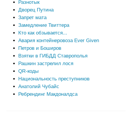
Разнотык
Дворец Путина
Запрет мата
Замедление Твиттера
Кто как обзывается...
Авария контейнеровоза Ever Given
Петров и Боширов
Взятки в ГИБДД Ставрополья
Рашкин застрелил лося
QR-коды
Национальность преступников
Анатолий Чубайс
Ребрендинг Макдоналдса