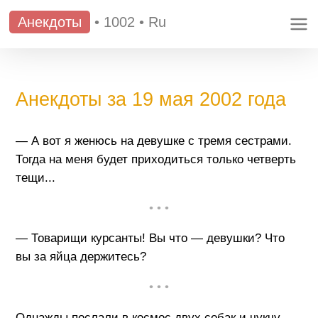
Анекдоты
•
1002
•
Ru
Анекдоты за 19 мая 2002 года
— А вот я женюсь на девушке с тремя сестрами.
Тогда на меня будет приходиться только четверть
тещи...
• • •
— Товарищи курсанты! Вы что — девушки? Что
вы за яйца держитесь?
• • •
Однажды послали в космос двух собак и чукчу.