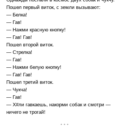
Пошел первый виток, с земли вызывают:
— Белка!
— Гав!
— Нажми красную кнопку!
— Гав! Гав!
Пошел второй виток.
— Стрелка!
— Гав!
— Нажми белую кнопку!
— Гав! Гав!
Пошел третий виток.
— Чукча!
— Гав!
— Х#ли гавкаешь, накорми собак и смотри —
ничего не трогай!
• • •