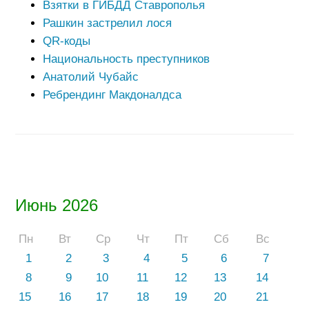
Взятки в ГИБДД Ставрополья
Рашкин застрелил лося
QR-коды
Национальность преступников
Анатолий Чубайс
Ребрендинг Макдоналдса
Июнь 2026
Пн
Вт
Ср
Чт
Пт
Сб
Вс
1
2
3
4
5
6
7
8
9
10
11
12
13
14
15
16
17
18
19
20
21