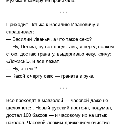
музыка в камеру не проникала.
• • •
Приходит Петька к Василию Ивановичу и
спрашивает:
— Василий Иваныч, а что такое секс?
— Ну, Петька, ну вот представь, я перед полком
стою, достаю гранату, выдергиваю чеку, кричу:
«Ложись!», и все лежат.
— Ну, а секс?
— Какой к черту секс — граната в руке.
• • •
Все проходят в мавзолей — часовой даже не
шелохнется. Новый русский постоял, подумал,
достал 100 баксов — и часовому их на штык
наколол. Часовой ловким движением очистил