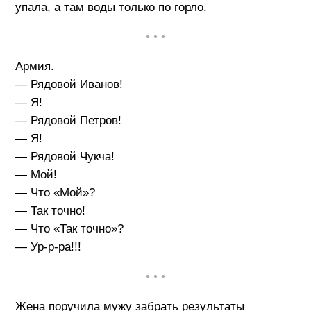
упала, а там воды только по горло.
• • •
Армия.
— Рядовой Иванов!
— Я!
— Рядовой Петров!
— Я!
— Рядовой Чукча!
— Мой!
— Что «Мой»?
— Так точно!
— Что «Так точно»?
— Ур-р-ра!!!
• • •
Жена поручила мужу забрать результаты