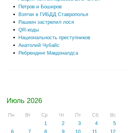
Петров и Боширов
Взятки в ГИБДД Ставрополья
Рашкин застрелил лося
QR-коды
Национальность преступников
Анатолий Чубайс
Ребрендинг Макдоналдса
Июль 2026
Пн
Вт
Ср
Чт
Пт
Сб
Вс
1
2
3
4
5
6
7
8
9
10
11
12