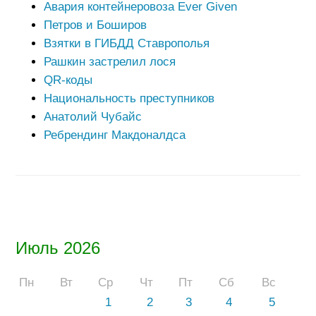
Авария контейнеровоза Ever Given
Петров и Боширов
Взятки в ГИБДД Ставрополья
Рашкин застрелил лося
QR-коды
Национальность преступников
Анатолий Чубайс
Ребрендинг Макдоналдса
Июль 2026
Пн
Вт
Ср
Чт
Пт
Сб
Вс
1
2
3
4
5