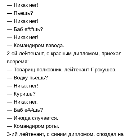
— Никак нет!
— Пьешь?
— Никак нет!
— Баб е##шь?
— Никак нет!
— Командиром взвода.
2-ой лейтенант, с красным дипломом, приехал
вовремя:
— Товарищ полковник, лейтенант Прокушев.
— Водку пьешь?
— Никак нет!
— Куришь?
— Никак нет.
— Баб е##шь?
— Иногда случается.
— Командиром роты.
3-ий лейтенант, с синим дипломом, опоздал на