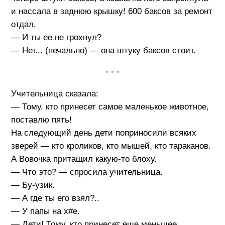
и нассала в заднюю крышку! 600 баксов за ремонт
отдал.
— И ты ее не грохнул?
— Нет... (печально) — она штуку баксов стоит.
• • •
Учительница сказала:
— Тому, кто принесет самое маленькое животное,
поставлю пять!
На следующий день дети поприносили всяких
зверей — кто кроликов, кто мышей, кто тараканов.
А Вовочка притащил какую-то блоху.
— Что это? — спросила учительница.
— Бу-узик.
— А где ты его взял?..
— У папы на х#е.
— Дети! Тому, кто принесет еще меньшее