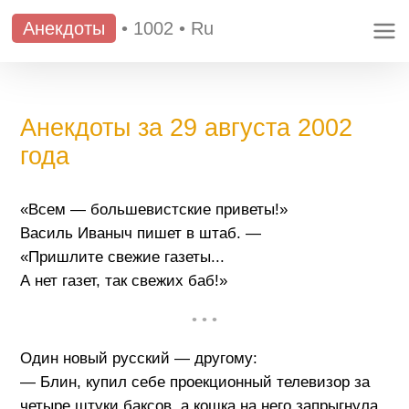
Анекдоты
•
1002
•
Ru
Анекдоты за 29 августа 2002
года
«Всем — большевистские приветы!»
Василь Иваныч пишет в штаб. —
«Пришлите свежие газеты...
А нет газет, так свежих баб!»
• • •
Один новый русский — другому:
— Блин, купил себе проекционный телевизор за
четыре штуки баксов, а кошка на него запрыгнула