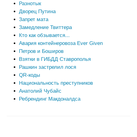
Разнотык
Дворец Путина
Запрет мата
Замедление Твиттера
Кто как обзывается...
Авария контейнеровоза Ever Given
Петров и Боширов
Взятки в ГИБДД Ставрополья
Рашкин застрелил лося
QR-коды
Национальность преступников
Анатолий Чубайс
Ребрендинг Макдоналдса