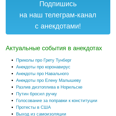
Подпишись
на наш телеграм-канал
с анекдотами!
Актуальные события в анекдотах
Приколы про Грету Тунберг
Анекдоты про коронавирус
Анекдоты про Навального
Анекдоты про Елену Малышеву
Разлив дизтоплива в Норильске
Путин бросил ручку
Голосование за поправки к конституции
Протесты в США
Выход из самоизоляции