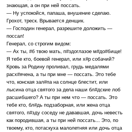
знающая, а он при ней поссать.
— Ну успокойся, папаша, внушение сделаю.
Грохот, треск. Врывается денщик.
— Господин генерал, разрешите доложить —
поссал!
Генерал, со строгим видом:
— Ах ты, #б твою мать, п#здоглазое м#до#бище!
Я тебе кто, боевой генерал, или х#р собачий?
Кровь за Родину проливал, грудь медалями
расх#ячена, а ты при мне — поссать. Это тебе
что, конская зал#па на солнце блестит, или
лысина отца святого за дела наши бл#дские лоб
расшибшего? А ты при нeм что — поссать. Это
тебе кто, бл#дь подзаборная, или жена отца
святого, п#зду соседу не дававшая, дочь невесть
как породившая, а ты при ней поссать... Это, по
твоему, кто, потаскуха малолетняя или дочь отца