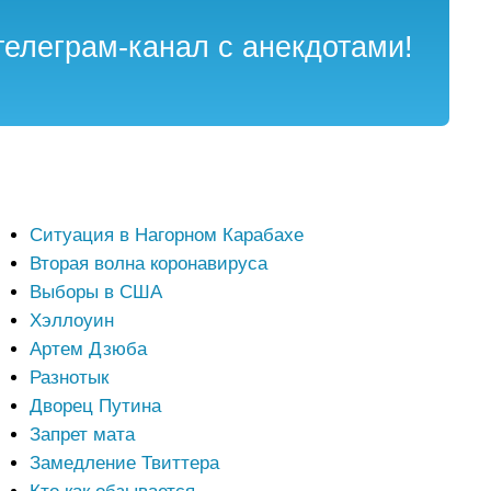
елеграм-канал с анекдотами!
Ситуация в Нагорном Карабахе
Вторая волна коронавируса
Выборы в США
Хэллоуин
Артем Дзюба
Разнотык
Дворец Путина
Запрет мата
Замедление Твиттера