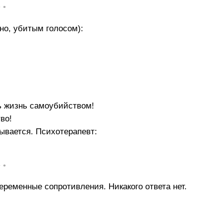
• •
но, убитым голосом):
ть жизнь самоубийством!
во!
сывается. Психотерапевт:
• •
еременные сопротивления. Никакого ответа нет.