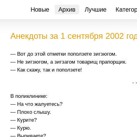
Новые
Архив
Лучшие
Катего
Анекдоты за 1 сентября 2002 го
— Вот до этой отметки поползете зигзюгом.
— Не зигзюгом, а зигзагом товарищ прапорщик.
— Как скажу, так и поползете!
• 
В поликлинике:
— На что жалуетесь?
— Плохо слышу.
— Курите?
— Курю.
— Выпиваете?