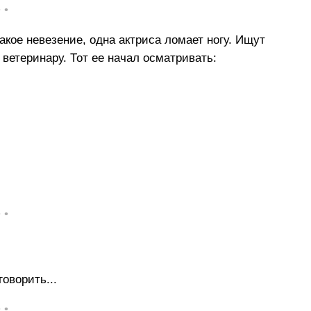
• •
такое невезение, одна актриса ломает ногу. Ищут
у ветеринару. Тот ее начал осматривать:
• •
говорить...
• •