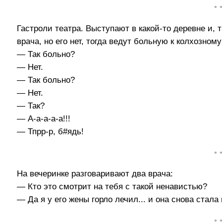
• 
Гастроли театра. Выступают в какой-то деревне и, 
врача, но его нет, тогда ведут больную к колхозном
— Так больно?
— Нет.
— Так больно?
— Нет.
— Так?
— А-а-а-а-а!!!
— Тпрр-р, б#ядь!
• 
На вечеринке разговаривают два врача:
— Кто это смотрит на тебя с такой ненавистью?
— Да я у его жены горло лечил... и она снова стала 
• 