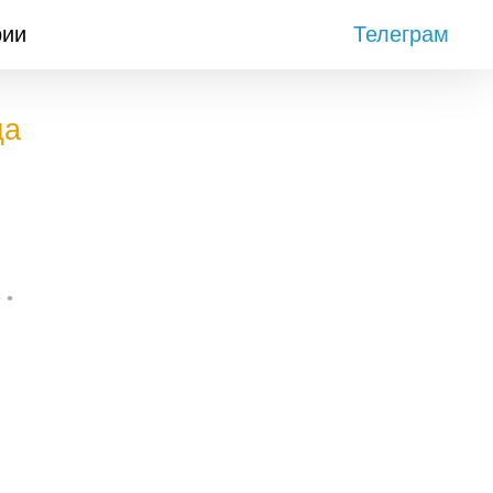
рии
Телеграм
да
• •