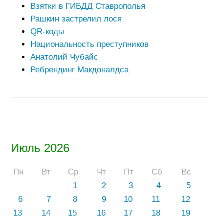
Взятки в ГИБДД Ставрополья
Рашкин застрелил лося
QR-коды
Национальность преступников
Анатолий Чубайс
Ребрендинг Макдоналдса
Июль 2026
Пн
Вт
Ср
Чт
Пт
Сб
Вс
1
2
3
4
5
6
7
8
9
10
11
12
13
14
15
16
17
18
19