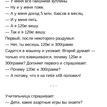
— У меня все гаишники куплены.
— Ну и у меня тоже.
— А у меня доход 5 млн. баксов в месяц.
— И у меня пять.
— А я 120кг вешу.
— Так и я 120кг вешу.
Первый, после некоторого раздумья:
— Нет, ты весишь 120кг и 300грамм.
Садится в машину и уезжает. Второй думает —
только что взвешивался, почему 120кг и
300грамм? Догоняет первого и спрашивает:
— Почему 120кг и 300грамм?
— А потому, что я на тебя х#й положил!
• • •
Учительница спрашивает:
— Дети, какие азартные игры вы знаете?