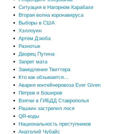
Ситуация в Нагорном Карабахе
Вторая волна коронавируса
Выборы в США
Хэллоуин
Артем Дзюба
Разнотык
Дворец Путина
Запрет мата
Замедление Твиттера
Кто как обзывается...
Авария контейнеровоза Ever Given
Петров и Боширов
Взятки в ГИБДД Ставрополья
Рашкин застрелил лося
QR-коды
Национальность преступников
Анатолий Чубайс