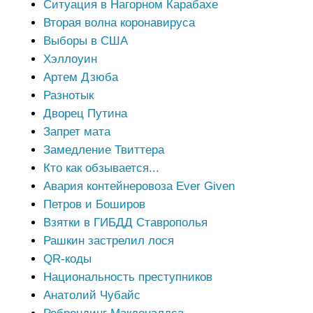
Ситуация в Нагорном Карабахе
Вторая волна коронавируса
Выборы в США
Хэллоуин
Артем Дзюба
Разнотык
Дворец Путина
Запрет мата
Замедление Твиттера
Кто как обзывается...
Авария контейнеровоза Ever Given
Петров и Боширов
Взятки в ГИБДД Ставрополья
Рашкин застрелил лося
QR-коды
Национальность преступников
Анатолий Чубайс