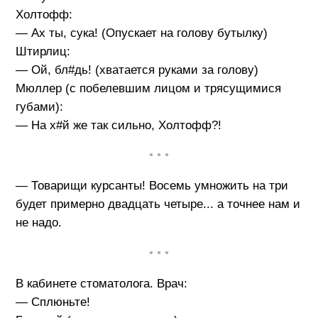
Холтофф:
— Ах ты, сука! (Опускает на голову бутылку)
Штирлиц:
— Ой, бл#дь! (хватается руками за голову)
Мюллер (с побелевшим лицом и трясущимися
губами):
— На х#й же так сильно, Холтофф?!
• • •
— Товарищи курсанты! Восемь умножить на три
будет примерно двадцать четыре... а точнее нам и
не надо.
• • •
В кабинете стоматолога. Врач:
— Сплюньте!