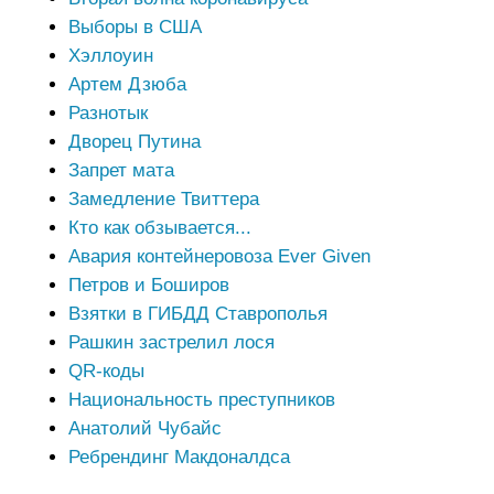
Выборы в США
Хэллоуин
Артем Дзюба
Разнотык
Дворец Путина
Запрет мата
Замедление Твиттера
Кто как обзывается...
Авария контейнеровоза Ever Given
Петров и Боширов
Взятки в ГИБДД Ставрополья
Рашкин застрелил лося
QR-коды
Национальность преступников
Анатолий Чубайс
Ребрендинг Макдоналдса