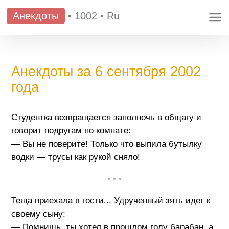
Анекдоты
•
1002
•
Ru
Анекдоты за 6 сентября 2002
года
Студентка возвращается заполночь в общагу и
говорит подругам по комнате:
— Вы не поверите! Только что выпила бутылку
водки — трусы как рукой сняло!
• • •
Теща приехала в гости... Удрученный зять идет к
своему сыну:
— Помнишь, ты хотел в прошлом году барабан, а