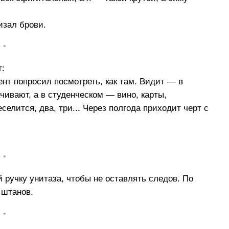
изал брови.
• •
т:
т попросил посмотреть, как там. Видит — в
чивают, а в студенческом — вино, карты,
селится, два, три... Через полгода приходит черт с
• •
 ручку унитаза, чтобы не оставлять следов. По
 штанов.
• •