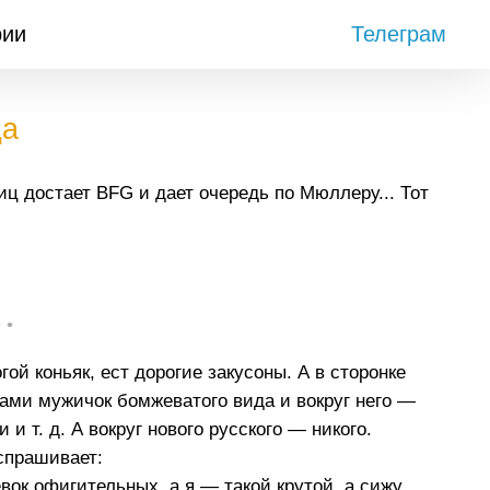
рии
Телеграм
да
ц достает BFG и дает очередь по Мюллеру... Тот
• •
ой коньяк, ест дорогие закусоны. А в сторонке
ами мужичок бомжеватого вида и вокруг него —
и т. д. А вокруг нового русского — никого.
спрашивает:
вок офигительных, а я — такой крутой, а сижу