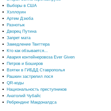
Выборы в США
Хэллоуин
Артем Дзюба
Разнотык
Дворец Путина
Запрет мата
Замедление Твиттера
Кто как обзывается...
Авария контейнеровоза Ever Given
Петров и Боширов
Взятки в ГИБДД Ставрополья
Рашкин застрелил лося
QR-коды
Национальность преступников
Анатолий Чубайс
Ребрендинг Макдоналдса