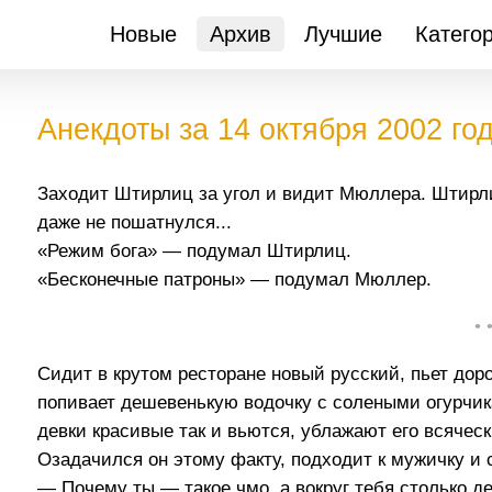
Новые
Архив
Лучшие
Катего
Анекдоты за 14 октября 2002 го
Заходит Штирлиц за угол и видит Мюллера. Штирли
даже не пошатнулся...
«Режим бога» — подумал Штирлиц.
«Бесконечные патроны» — подумал Мюллер.
• 
Сидит в крутом ресторане новый русский, пьет дорог
попивает дешевенькую водочку с солеными огурчик
девки красивые так и вьются, ублажают его всячески 
Озадачился он этому факту, подходит к мужичку и 
— Почему ты — такое чмо, а вокруг тебя столько де