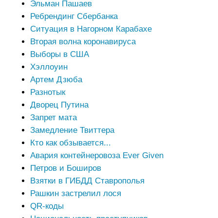
Эльман Пашаев
Ребрендинг Сбербанка
Ситуация в Нагорном Карабахе
Вторая волна коронавируса
Выборы в США
Хэллоуин
Артем Дзюба
Разнотык
Дворец Путина
Запрет мата
Замедление Твиттера
Кто как обзывается...
Авария контейнеровоза Ever Given
Петров и Боширов
Взятки в ГИБДД Ставрополья
Рашкин застрелил лося
QR-коды