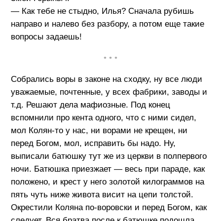
— Как тебе не стыдно, Илья? Сначала рубишь
направо и налево без разбору, а потом еще такие
вопросы задаешь!
• • •
Собрались воры в законе на сходку, ну все люди
уважаемые, почтенные, у всех фабрики, заводы и
т.д. Решают дела мафиозные. Под конец
вспомнили про кента одного, что с ними сидел,
мол Колян-то у нас, ни ворами не крещен, ни
перед Богом, мол, исправить бы надо. Ну,
выписали батюшку тут же из церкви в полпервого
ночи. Батюшка приезжает — весь при параде, как
положено, и крест у него золотой килограммов на
пять чуть ниже живота висит на цепи толстой.
Окрестили Коляна по-воровски и перед Богом, как
следует. Вся братва после к батюшке подошла,