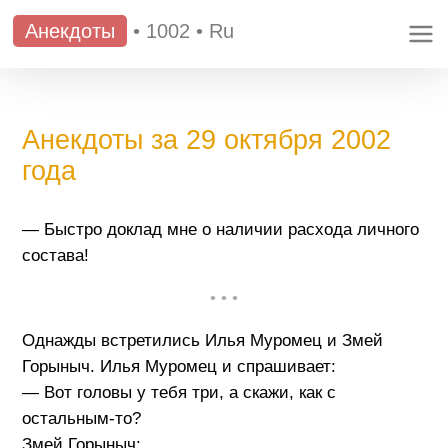
Анекдоты
•
1002
•
Ru
Анекдоты за 29 октября 2002
года
— Быстро доклад мне о наличии расхода личного
состава!
• • •
Однажды встретились Илья Муpомец и Змей
Гоpыныч. Илья Муpомец и спpашивает:
— Вот головы у тебя три, а скажи, как с
остальным-то?
Змей Гоpыныч: