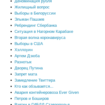
Деноминация рубля
Жилищный вопрос
Выборы в Белоруссии
Эльман Пашаев
Ребрендинг Сбербанка
Ситуация в Нагорном Карабахе
Вторая волна коронавируса
Выборы в США
Хэллоуин
Артем Дзюба
Разнотык
Дворец Путина
Запрет мата
Замедление Твиттера
Кто как обзывается...
Авария контейнеровоза Ever Given
Петров и Боширов
Взятки в ГИБДД Ставрополья