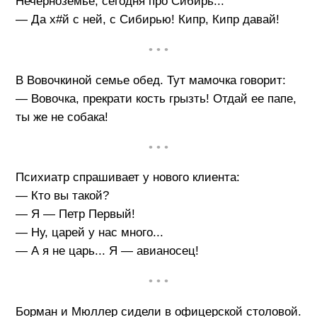
Нечерноземье, сегодня про Сибирь...
— Да х#й с ней, с Сибирью! Кипр, Кипр давай!
• • •
В Вовочкиной семье обед. Тут мамочка говорит:
— Вовочка, прекрати кость грызть! Отдай ее папе,
ты же не собака!
• • •
Психиатр спрашивает у нового клиента:
— Кто вы такой?
— Я — Петр Первый!
— Ну, царей у нас много...
— А я не царь... Я — авианосец!
• • •
Борман и Мюллер сидели в офицерской столовой.