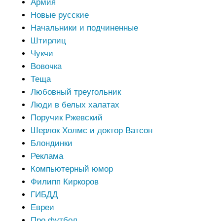
Армия
Новые русские
Начальники и подчиненные
Штирлиц
Чукчи
Вовочка
Теща
Любовный треугольник
Люди в белых халатах
Поручик Ржевский
Шерлок Холмс и доктор Ватсон
Блондинки
Реклама
Компьютерный юмор
Филипп Киркоров
ГИБДД
Евреи
Про футбол