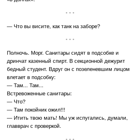
• • •
— Что вы висите, как танк на заборе?
• • •
Полночь. Морг. Санитары сидят в подсобке и
дpинчат казенный спирт. В секционной дежурит
бедный студент. Вдруг он с позеленевшим лицом
влетает в подсобку:
— Там... Там...
Встревоженные санитары:
— Что?
— Там покойник ожил!!!
— Итить твою мать! Мы уж испугались, думали,
главврач с проверкой.
• • •