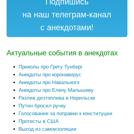
Подпишись
на наш телеграм-канал
с анекдотами!
Актуальные события в анекдотах
Приколы про Грету Тунберг
Анекдоты про коронавирус
Анекдоты про Навального
Анекдоты про Елену Малышеву
Разлив дизтоплива в Норильске
Путин бросил ручку
Голосование за поправки к конституции
Протесты в США
Выход из самоизоляции