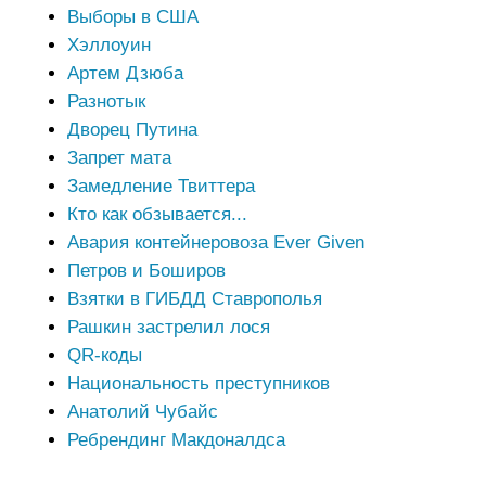
Выборы в США
Хэллоуин
Артем Дзюба
Разнотык
Дворец Путина
Запрет мата
Замедление Твиттера
Кто как обзывается...
Авария контейнеровоза Ever Given
Петров и Боширов
Взятки в ГИБДД Ставрополья
Рашкин застрелил лося
QR-коды
Национальность преступников
Анатолий Чубайс
Ребрендинг Макдоналдса