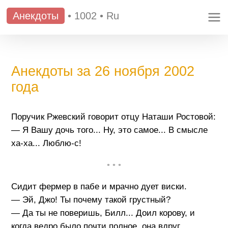
Анекдоты
•
1002
•
Ru
Анекдоты за 26 ноября 2002
года
Поручик Ржевский говорит отцу Наташи Ростовой:
— Я Вашу дочь того... Ну, это самое... В смысле
ха-ха... Люблю-с!
• • •
Сидит фермер в пабе и мрачно дует виски.
— Эй, Джо! Ты почему такой грустный?
— Да ты не поверишь, Билл... Доил корову, и
когда ведро было почти полное, она вдруг