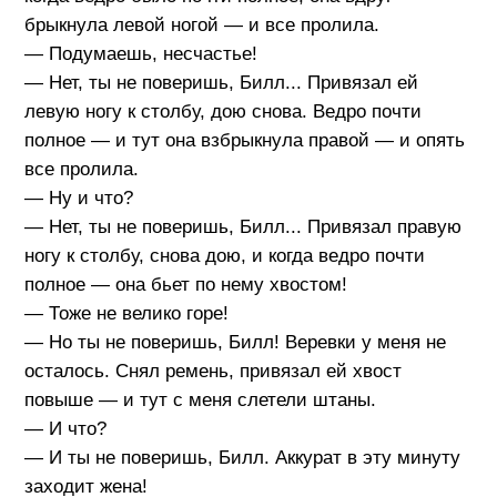
брыкнула левой ногой — и все пролила.
— Подумаешь, несчастье!
— Нет, ты не поверишь, Билл... Привязал ей
левую ногу к столбу, дою снова. Ведро почти
полное — и тут она взбрыкнула правой — и опять
все пролила.
— Ну и что?
— Нет, ты не поверишь, Билл... Привязал правую
ногу к столбу, снова дою, и когда ведро почти
полное — она бьет по нему хвостом!
— Тоже не велико горе!
— Но ты не поверишь, Билл! Веревки у меня не
осталось. Снял ремень, привязал ей хвост
повыше — и тут с меня слетели штаны.
— И что?
— И ты не поверишь, Билл. Аккурат в эту минуту
заходит жена!