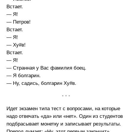
Встает.
— Я!
— Петров!
Встает.
— Я!
— Ху#в!
Встает.
— Я!
— Странная у Вас фамилия боец.
— Я болгарин.
— Ну, садись, болгарин Ху#в.
• • •
Идет экзамен типа тест с вопросами, на которые
надо отвечать «да» или «нет». Один из студентов
подбрасывает монетку и записывает результаты.
Препод думает: «Ну, этот первым закончит».