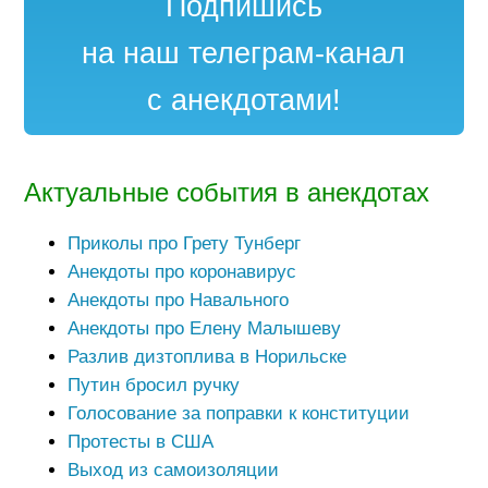
Подпишись
на наш телеграм-канал
с анекдотами!
Актуальные события в анекдотах
Приколы про Грету Тунберг
Анекдоты про коронавирус
Анекдоты про Навального
Анекдоты про Елену Малышеву
Разлив дизтоплива в Норильске
Путин бросил ручку
Голосование за поправки к конституции
Протесты в США
Выход из самоизоляции