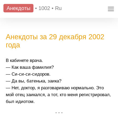
Анекдоты
•
1002
•
Ru
Анекдоты за 29 декабря 2002
года
В кабинете врача.
— Как ваша фамилия?
— Си-си-си-сидоров.
— Да вы, батенька, заика?
— Нет, доктор, я разговариваю нормально. Это
мой отец заикался, а тот, кто меня регистрировал,
был идиотом.
• • •