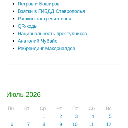
Петров и Боширов
Взятки в ГИБДД Ставрополья
Рашкин застрелил лося
QR-коды
Национальность преступников
Анатолий Чубайс
Ребрендинг Макдоналдса
Июль 2026
Пн
Вт
Ср
Чт
Пт
Сб
Вс
1
2
3
4
5
6
7
8
9
10
11
12