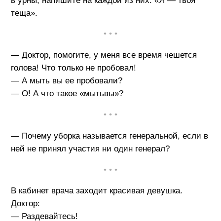
в урны, напишите на каждой из них: «Я — твоя
теща».
• • •
— Доктор, помогите, у меня все время чешется
голова! Что только не пробовал!
— А мыть вы ее пробовали?
— О! А что такое «мытьвы»?
• • •
— Почему уборка называется генеральной, если в
ней не принял участия ни один генерал?
• • •
В кабинет врача заходит красивая девушка.
Доктор:
— Раздевайтесь!