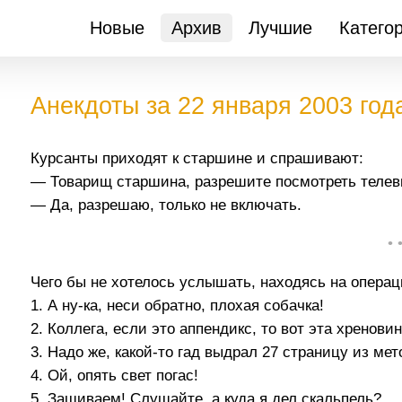
Новые
Архив
Лучшие
Катего
Анекдоты за 22 января 2003 год
Курсанты приходят к старшине и спрашивают:
— Товарищ старшина, разрешите посмотреть телев
— Да, разрешаю, только не включать.
• 
Чего бы не хотелось услышать, находясь на операц
1. А ну-ка, неси обратно, плохая собачка!
2. Коллега, если это аппендикс, то вот эта хренови
3. Надо же, какой-то гад выдрал 27 страницу из мет
4. Ой, опять свет погас!
5. Зашиваем! Слушайте, а куда я дел скальпель?