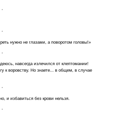
• •
• •
реть нужно не глазами, а поворотом головы!»
• •
деюсь, навсегда излечился от клептомании!
у к воровству. Но знаете... в общем, в случае
• •
о, и избавиться без крови нельзя.
• •