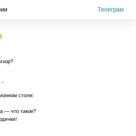
рии
Телеграм
а
изор?
• •
ионном столе:
на — что такое?
одички!