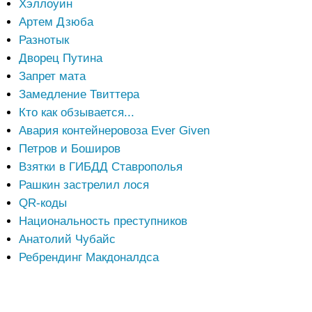
Хэллоуин
Артем Дзюба
Разнотык
Дворец Путина
Запрет мата
Замедление Твиттера
Кто как обзывается...
Авария контейнеровоза Ever Given
Петров и Боширов
Взятки в ГИБДД Ставрополья
Рашкин застрелил лося
QR-коды
Национальность преступников
Анатолий Чубайс
Ребрендинг Макдоналдса