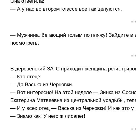
Она ответила:
— А у нас во втором классе все так целуются.
• 
— Мужчина, бегающий голым по пляжу! Зайдите в 
посмотреть.
• 
В деревенский ЗАГС приходит женщина регистриров
— Кто отец?
— Да Васька из Черновки.
— Вот интересно! На этой неделе — Зинка из Сосно
Екатерина Матвеевна из центральной усадьбы, тепе
— И у всех отец — Васька из Черновки! И как это у 
— Знамо как! У него ж лисапет!
• 