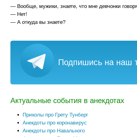
— Вообще, мужики, знаете, что мне девчонки говор
— Нет!
— А откуда вы знаете?
Подпишись на наш т
Актуальные события в анекдотах
Приколы про Грету Тунберг
Анекдоты про коронавирус
Анекдоты про Навального