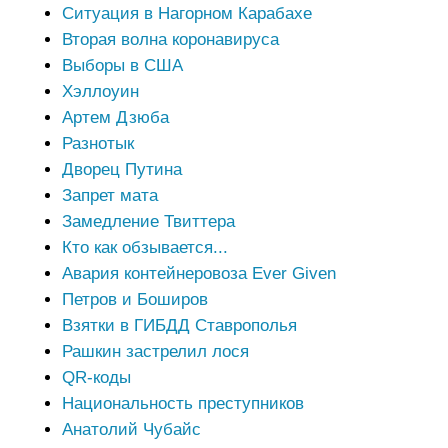
Ситуация в Нагорном Карабахе
Вторая волна коронавируса
Выборы в США
Хэллоуин
Артем Дзюба
Разнотык
Дворец Путина
Запрет мата
Замедление Твиттера
Кто как обзывается...
Авария контейнеровоза Ever Given
Петров и Боширов
Взятки в ГИБДД Ставрополья
Рашкин застрелил лося
QR-коды
Национальность преступников
Анатолий Чубайс