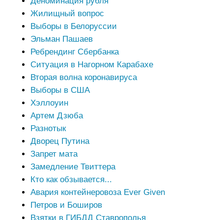
Деноминация рубля
Жилищный вопрос
Выборы в Белоруссии
Эльман Пашаев
Ребрендинг Сбербанка
Ситуация в Нагорном Карабахе
Вторая волна коронавируса
Выборы в США
Хэллоуин
Артем Дзюба
Разнотык
Дворец Путина
Запрет мата
Замедление Твиттера
Кто как обзывается...
Авария контейнеровоза Ever Given
Петров и Боширов
Взятки в ГИБДД Ставрополья