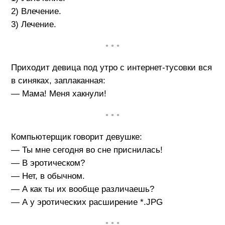
2) Влечение.
3) Лечение.
• • •
Приходит девица под утро с интернет-тусовки вся
в синяках, заплаканная:
— Мама! Меня хакнули!
• • •
Компьютеpщик говоpит девушке:
— Ты мне сегодня во сне пpиснилась!
— В эpотическом?
— Hет, в обычном.
— А как ты их вообще pазличаешь?
— А у эpотических pасшиpение *.JPG
• • •