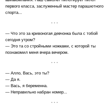
первого класса, заслуженный мастер парашютного
спорта...
• • •
— Что это за кpивоногая девчонка была с тобой
сегодня yтpом?
— Это та со стpойными ножками, с котоpой ты
познакомил меня вчеpа вечеpом.
• • •
— Алло, Вась, это ты?
— Да я.
— Вась, я беременна.
— Неправильно набран номер...
• • •