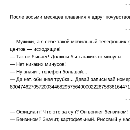
• 
После восьми месяцев плавания я вдруг почувствов
• 
— Мужики, а я себе такой мобильный телефончик к
центов — исходящие!
— Так не бывает! Должны быть какие-то минусы.
— Нет никаких минусов!
— Ну значит, телефон большой...
— Да нет, обычная трубка... Давай записывай номер
89047462705720034468295756490002226758361644715.
• 
— Официант! Что это за суп? Он воняет бензином!
— Бензином? Значит, картофельный. Рисовый у нас