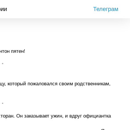
рии
Телеграм
нтон пятен!
• •
цу, который пожаловался своим родственникам,
• •
тоpан. Он заказывает yжин, и вдpyг официантка