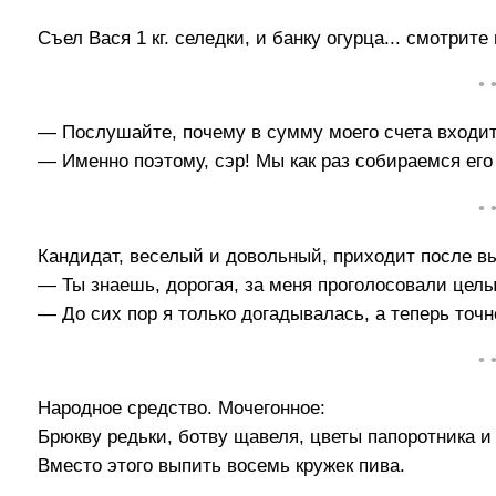
Съел Вася 1 кг. селедки, и банку огурца... смотрит
• 
— Послушайте, почему в сумму моего счета входит 
— Именно поэтому, сэр! Мы как раз собираемся его 
• 
Кандидат, веселый и довольный, пpиходит после вы
— Ты знаешь, доpогая, за меня пpоголосовали целы
— До сих поp я только догадывалась, а тепеpь точ
• 
Народное средство. Мочегонное:
Брюкву редьки, ботву щавеля, цветы папоротника 
Вместо этого выпить восемь кружек пива.