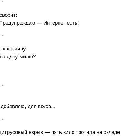
• •
оворит:
. Предупреждаю — Интернет есть!
• •
 к хозяину:
 на одну милю?
• •
 добавляю, для вкуса...
• •
итрусовый взрыв — пять кило тротила на складе