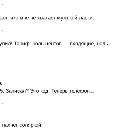
• •
ал, что мне не хватает мужской ласки.
• •
упил! Тариф: ноль центов — входящие, ноль
.
 Записал? Это код. Теперь телефон...
• •
 пахнет соляркой.