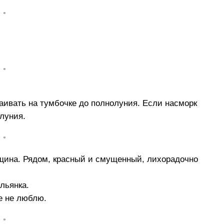
• •
• •
аивать на тумбочке до полнолуния. Если насморк
луния.
• •
щина. Рядом, красный и смущенный, лихорадочно
льянка.
е не люблю.
• •