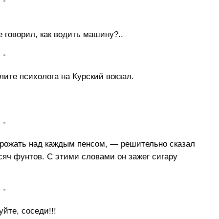
• •
е говорил, как водить машину?..
• •
ите психолога на Курский вокзал.
• •
дрожать над каждым пенсом, — решительно сказал
сяч фунтов. С этими словами он зажег сигару
• •
йте, соседи!!!