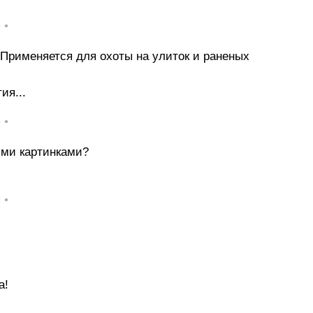
• •
 Применяется для охоты на улиток и раненых
ия...
• •
ими картинками?
• •
а!