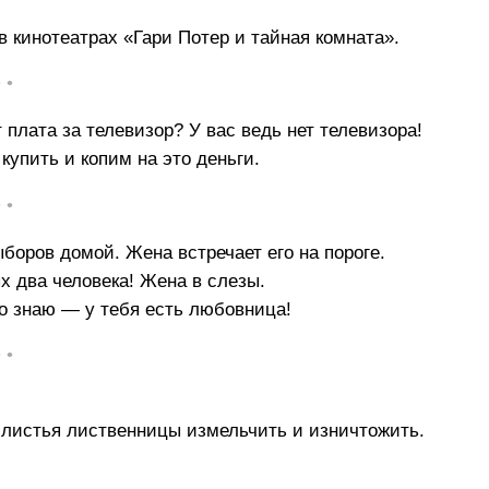
е в кинотеатрах «Гари Потер и тайная комната».
• •
плата за телевизор? У вас ведь нет телевизора!
купить и копим на это деньги.
• •
боpов домой. Жена встpечает его на поpоге.
х два человека! Жена в слезы.
но знаю — y тебя есть любовница!
• •
и листья лиственницы измельчить и изничтожить.