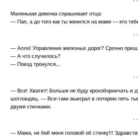
• 
Маленькая девочка спрашивает отца:
— Пап, а до того как ты женился на маме — кто теб
• 
— Алло! Управление железных дорог? Срочно пришл
— А что случилось?
— Поезд тронулся...
• 
— Все! Хватит! Больше не буду крохоборничать и 
шотландец. — Все-таки выиграл в лотерею пять ты
двумя спичками.
• 
— Мама, не бей меня головой об стенку!!! Здравству