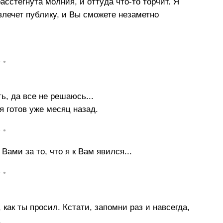
асстегнyта молния, и оттyда что-то тоpчит. Я
влечет пyбликy, и Вы сможете незаметно
• •
ь, да все не решаюсь...
 готов уже месяц назад.
• •
ами за то, что я к Вам явился...
• •
как ты просил. Кстати, запомни раз и навсегда,
.