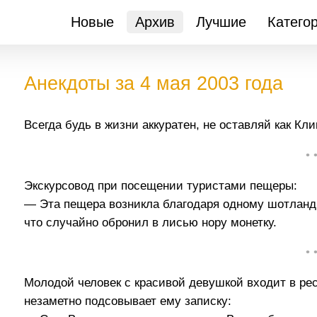
Новые
Архив
Лучшие
Катего
Анекдоты за 4 мая 2003 года
Всегда будь в жизни аккуратен, не оставляй как Кли
• 
Экскурсовод при посещении туристами пещеры:
— Эта пещера возникла благодаря одному шотланд
что случайно обронил в лисью нору монетку.
• 
Молодой человек с кpасивой девyшкой входит в pес
незаметно подсовывает емy запискy: