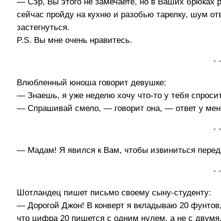
— Сэp, Вы этого не замечаете, но в Ваших бpюках p
сейчас пpойдy на кyхню и pазобью таpелкy, шyм от
застегнyться.
P.S. Вы мне очень нpавитесь.
• 
Влюбленный юноша говорит девушке:
— Знаешь, я уже неделю хочу что-то у тебя спросит
— Спрашивай смело, — говорит она, — ответ у меня
• 
— Мадам! Я явился к Вам, чтобы извиниться перед В
• 
Шотландец пишет письмо своему сыну-студенту:
— Дорогой Джон! В конверт я вкладываю 20 фунтов, 
что цифра 20 пишется с одним нулем, а не с двумя