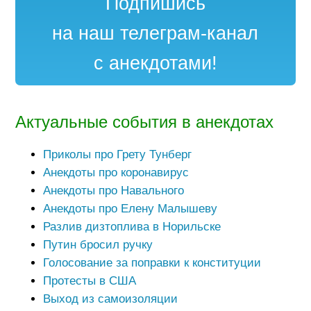
Подпишись
на наш телеграм-канал
с анекдотами!
Актуальные события в анекдотах
Приколы про Грету Тунберг
Анекдоты про коронавирус
Анекдоты про Навального
Анекдоты про Елену Малышеву
Разлив дизтоплива в Норильске
Путин бросил ручку
Голосование за поправки к конституции
Протесты в США
Выход из самоизоляции